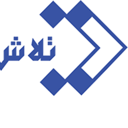
رش
ه
حتوا