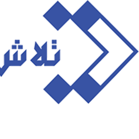
رش
ه
حتوا