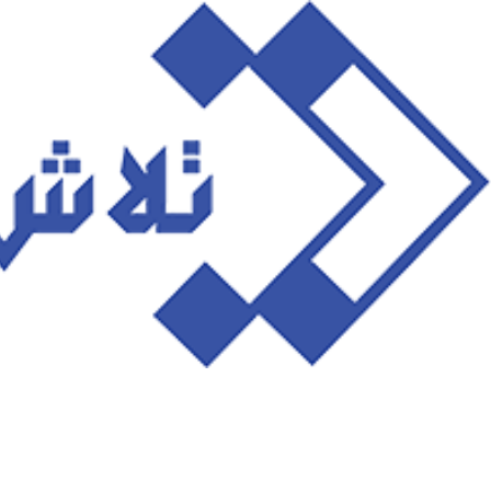
رش
ه
حتوا